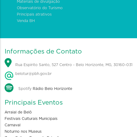
Materiais de divulgação
Observatório do Turismo
Principais atrativos
Venda BH
Informações de Contato
Rua Espírito Santo, 527 Centro - Belo Horizonte, MG, 30160-031
belotur@pbh.gov.br
Spotify
Rádio Belo Horizonte
Principais Eventos
Arraial de Belô
Festivais Culturais Municipais
Carnaval
Noturno nos Museus