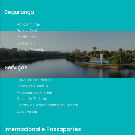
Segurança
Polícia Militar
Polícia Civil
Bombeiros
Defesa Civil
Guarda Municipal
Serviços
Locadora de Veículos
Casas de Câmbio
Agências de Viagem
Guias de Turismo
Centro de Atendimento ao Turista
Cias Aéreas
Internacional e Passaportes