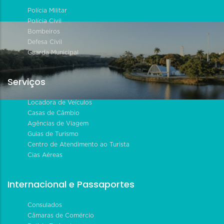
Polícia Militar
Polícia Civil
Bombeiros
Defesa Civil
Guarda Municipal
Serviços
Locadora de Veículos
Casas de Câmbio
Agências de Viagem
Guias de Turismo
Centro de Atendimento ao Turista
Cias Aéreas
Internacional e Passaportes
Consulados
Câmaras de Comércio