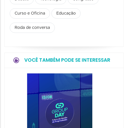
Curso e Oficina
Educação
Roda de conversa
VOCÊ TAMBÉM PODE SE INTERESSAR
NewOf
20/08/20
20/08/202
13:00 às 