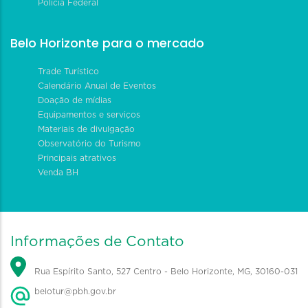
Polícia Federal
Belo Horizonte para o mercado
Trade Turístico
Calendário Anual de Eventos
Doação de mídias
Equipamentos e serviços
Materiais de divulgação
Observatório do Turismo
Principais atrativos
Venda BH
Informações de Contato
Rua Espírito Santo, 527 Centro - Belo Horizonte, MG, 30160-031
belotur@pbh.gov.br