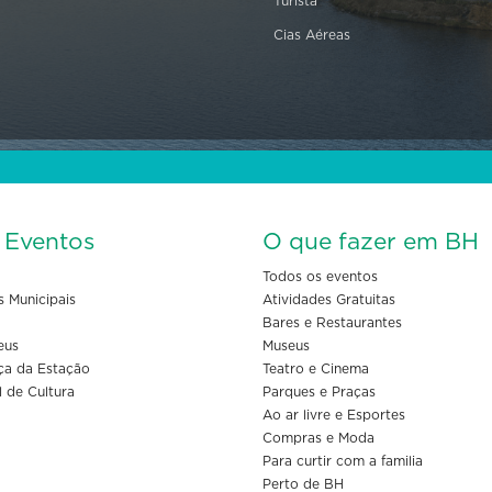
Turista
Cias Aéreas
s Eventos
O que fazer em BH
Todos os eventos
s Municipais
Atividades Gratuitas
Bares e Restaurantes
eus
Museus
ça da Estação
Teatro e Cinema
l de Cultura
Parques e Praças
Ao ar livre e Esportes
Compras e Moda
Para curtir com a familia
Perto de BH