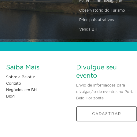
Materiais de divulgação
Observatório do Turismo
Principais atrativos
Venda BH
Saiba Mais
Divulgue seu
evento
Sobre a Belotur
Contato
Envio de informações para
Negócios em BH
divulgação de eventos no Portal
Blog
Belo Horizonte
CADASTRAR