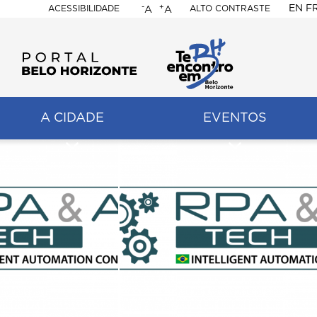
-
+
EN
F
ACESSIBILIDADE
ALTO CONTRASTE
A
A
PORTAL
BELO
HORIZONTE
A CIDADE
EVENTOS
ação
pal