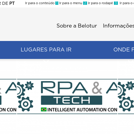
R
DE
PT
Ir para o conteúdo
1
Ir para o menu
2
Ir para o rodapé
3
Ir para o
ES
Sobre a Belotur
Informações
Menu
second
LUGARES PARA IR
ONDE 