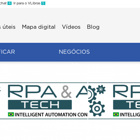
 chat
4
Ir para o VLibras
5
 úteis
Mapa digital
Vídeos
Blog
FICAR
NEGÓCIOS