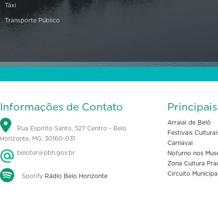
Táxi
Transporte Público
Informações de Contato
Principai
Arraial de Belô
Rua Espírito Santo, 527 Centro - Belo
Festivais Culturai
Horizonte, MG, 30160-031
Carnaval
belotur@pbh.gov.br
Noturno nos Mus
Zona Cultura Pra
Circuito Municipa
Spotify
Rádio Belo Horizonte