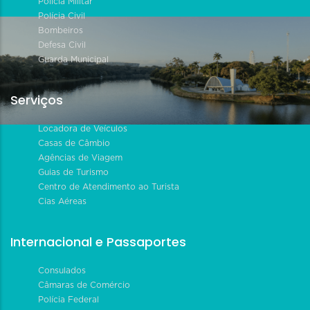
Polícia Militar
Polícia Civil
Bombeiros
Defesa Civil
Guarda Municipal
Serviços
Locadora de Veículos
Casas de Câmbio
Agências de Viagem
Guias de Turismo
Centro de Atendimento ao Turista
Cias Aéreas
Internacional e Passaportes
Consulados
Câmaras de Comércio
Polícia Federal