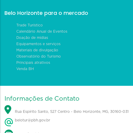
Belo Horizonte para o mercado
Trade Turístico
Calendário Anual de Eventos
Doação de mídias
Equipamentos e serviços
Materiais de divulgação
Observatório do Turismo
Principais atrativos
Venda BH
Informações de Contato
Rua Espírito Santo, 527 Centro - Belo Horizonte, MG, 30160-031
belotur@pbh.gov.br