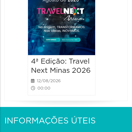
4ª Edição: Travel
4ª Ediç
Next Minas 2026
Next M
12/08/2026
13/08/2
00:00
00:00
INFORMAÇÕES ÚTEIS