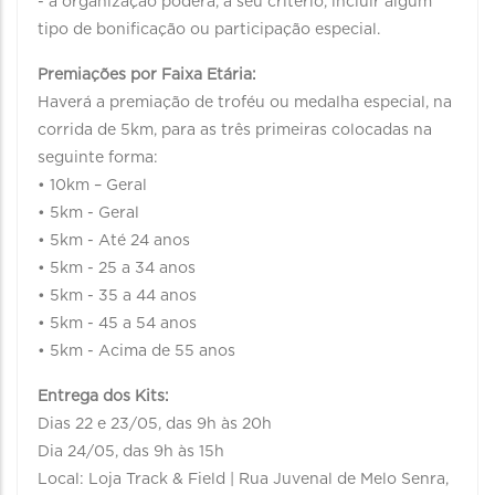
- a organização poderá, a seu critério, incluir algum
tipo de bonificação ou participação especial.
Premiações por Faixa Etária:
Haverá a premiação de troféu ou medalha especial, na
corrida de 5km, para as três primeiras colocadas na
seguinte forma:
• 10km – Geral
• 5km - Geral
• 5km - Até 24 anos
• 5km - 25 a 34 anos
• 5km - 35 a 44 anos
• 5km - 45 a 54 anos
• 5km - Acima de 55 anos
Entrega dos Kits:
Dias 22 e 23/05, das 9h às 20h
Dia 24/05, das 9h às 15h
Local: Loja Track & Field | Rua Juvenal de Melo Senra,