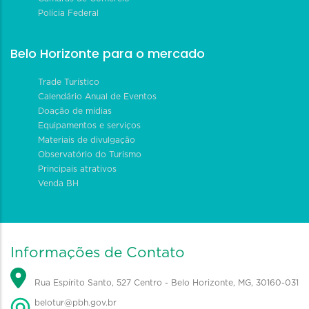
Polícia Federal
Belo Horizonte para o mercado
Trade Turístico
Calendário Anual de Eventos
Doação de mídias
Equipamentos e serviços
Materiais de divulgação
Observatório do Turismo
Principais atrativos
Venda BH
Informações de Contato
Rua Espírito Santo, 527 Centro - Belo Horizonte, MG, 30160-031
belotur@pbh.gov.br