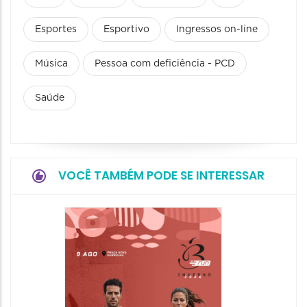
Esportes
Esportivo
Ingressos on-line
Música
Pessoa com deficiência - PCD
Saúde
VOCÊ TAMBÉM PODE SE INTERESSAR
Camin
Mulher
09/08/20
09/08/202
08:30 às 