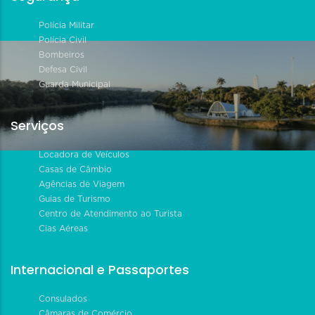
Polícia Militar
Polícia Civil
Bombeiros
Defesa Civil
Guarda Municipal
Serviços
Locadora de Veículos
Casas de Câmbio
Agências de Viagem
Guias de Turismo
Centro de Atendimento ao Turista
Cias Aéreas
Internacional e Passaportes
Consulados
Câmaras de Comércio