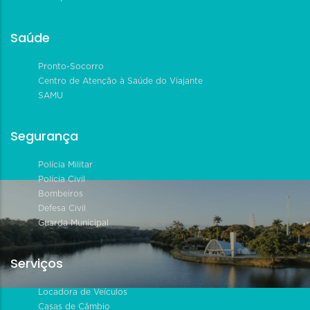
Saúde
Pronto-Socorro
Centro de Atenção à Saúde do Viajante
SAMU
Segurança
Polícia Militar
Polícia Civil
Bombeiros
Defesa Civil
Guarda Municipal
Serviços
Locadora de Veículos
Casas de Câmbio