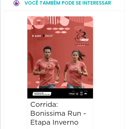
VOCÊ TAMBÉM PODE SE INTERESSAR
Camin
Mulher
09/08/20
09/08/202
08:30 às 
Corrida:
Bonissima Run -
Etapa Inverno