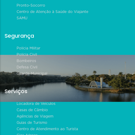
Pronto-Socorro
Centro de Atenção à Saúde do Viajante
SAMU
Segurança
Polícia Militar
Polícia Civil
Bombeiros
Defesa Civil
Guarda Municipal
Serviços
Locadora de Veículos
Casas de Câmbio
Agências de Viagem
Guias de Turismo
Centro de Atendimento ao Turista