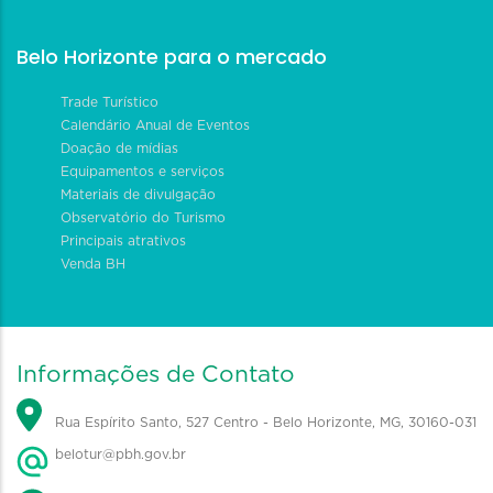
Belo Horizonte para o mercado
Trade Turístico
Calendário Anual de Eventos
Doação de mídias
Equipamentos e serviços
Materiais de divulgação
Observatório do Turismo
Principais atrativos
Venda BH
Informações de Contato
Rua Espírito Santo, 527 Centro - Belo Horizonte, MG, 30160-031
belotur@pbh.gov.br