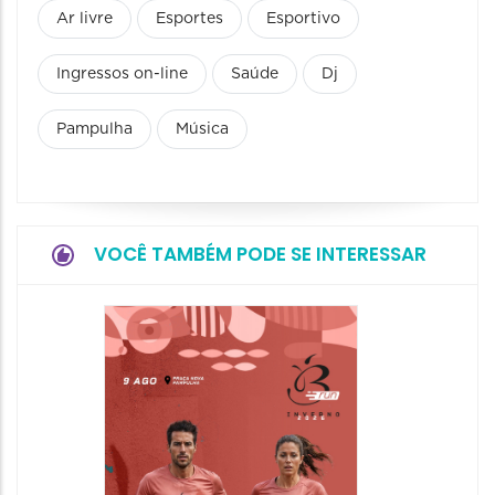
Ar livre
Esportes
Esportivo
Ingressos on-line
Saúde
Dj
Pampulha
Música
VOCÊ TAMBÉM PODE SE INTERESSAR
Camin
Mulher
09/08/20
09/08/202
08:30 às 