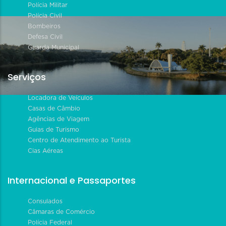
Polícia Militar
Polícia Civil
Bombeiros
Defesa Civil
Guarda Municipal
Serviços
Locadora de Veículos
Casas de Câmbio
Agências de Viagem
Guias de Turismo
Centro de Atendimento ao Turista
Cias Aéreas
Internacional e Passaportes
Consulados
Câmaras de Comércio
Polícia Federal