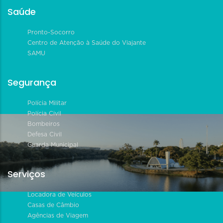
Saúde
Pronto-Socorro
Centro de Atenção à Saúde do Viajante
SAMU
Segurança
Polícia Militar
Polícia Civil
Bombeiros
Defesa Civil
Guarda Municipal
Serviços
Locadora de Veículos
Casas de Câmbio
Agências de Viagem