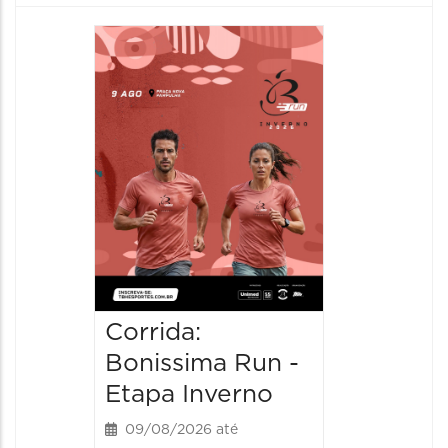
Camin
Mulher
09/08/20
09/08/202
08:30 às 
Corrida:
Bonissima Run -
Etapa Inverno
09/08/2026 até