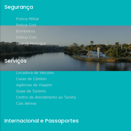
Segurança
Polícia Militar
Polícia Civil
Bombeiros
Defesa Civil
Guarda Municipal
Serviços
Locadora de Veículos
Casas de Câmbio
Agências de Viagem
Guias de Turismo
Centro de Atendimento ao Turista
Cias Aéreas
Internacional e Passaportes