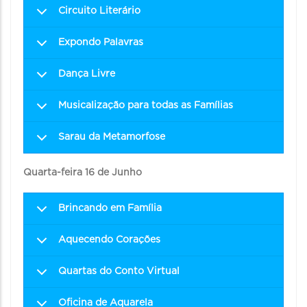
Circuito Literário
Expondo Palavras
Dança Livre
Musicalização para todas as Famílias
Sarau da Metamorfose
Quarta-feira 16 de Junho
Brincando em Família
Aquecendo Corações
Quartas do Conto Virtual
Oficina de Aquarela