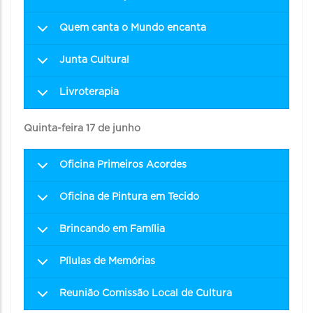
Quem canta o Mundo encanta
Junta Cultural
Livroterapia
Quinta-feira 17 de junho
Oficina Primeiros Acordes
Oficina de Pintura em Tecido
Brincando em Família
Pílulas de Memórias
Reunião Comissão Local de Cultura