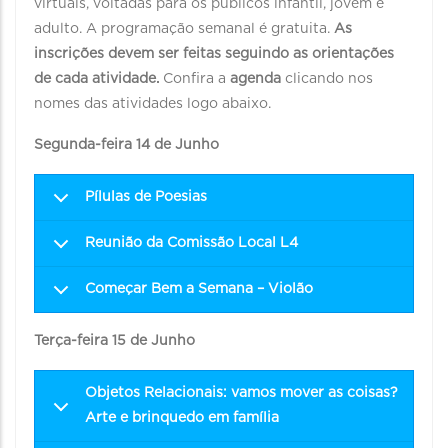
virtuais, voltadas para os públicos infantil, jovem e
adulto. A programação semanal é gratuita.
As
inscrições devem ser feitas seguindo as orientações
de cada atividade.
Confira a
agenda
clicando nos
nomes das atividades logo abaixo.
Segunda-feira 14 de Junho
Pílulas de Poesias
Reunião da Comissão Local L4
Começar Bem a Semana – Violão
Terça-feira 15 de Junho
Objetos Relacionais: vamos mover as coisas?
Arte e brinquedo em família