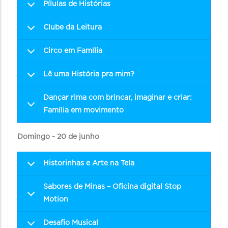
Pílulas de Histórias
Clube da Leitura
Circo em Família
Lê uma História pra mim?
Dançar rima com brincar, imaginar e criar:
Família em movimento
Domingo - 20 de junho
Historinhas e Arte na Tela
Sabores de Minas – Oficina digital Stop
Motion
Desafio Musical