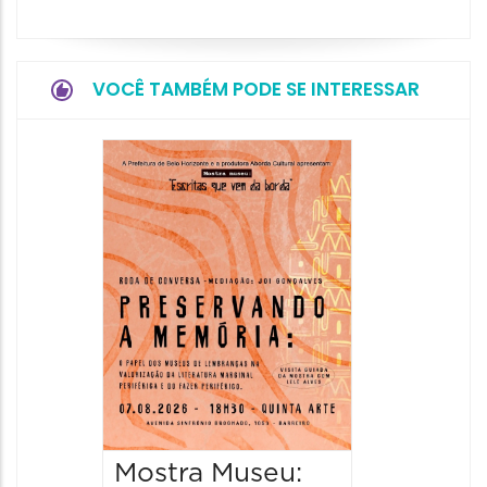
VOCÊ TAMBÉM PODE SE INTERESSAR
Festa
Italian
2026
08/08/20
08/08/202
11:00 às 
Mostra Museu: