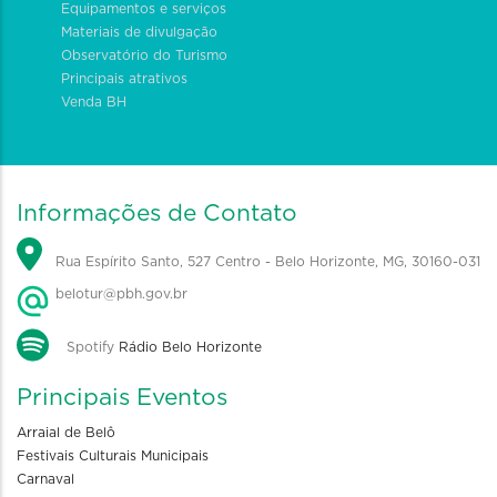
Equipamentos e serviços
Materiais de divulgação
Observatório do Turismo
Principais atrativos
Venda BH
Informações de Contato
Rua Espírito Santo, 527 Centro - Belo Horizonte, MG, 30160-031
belotur@pbh.gov.br
Spotify
Rádio Belo Horizonte
Principais Eventos
Arraial de Belô
Festivais Culturais Municipais
Carnaval