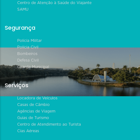
Centro de Atenção à Saúde do Viajante
SAMU
Segurança
Polícia Militar
Polícia Civil
Bombeiros
Defesa Civil
Guarda Municipal
Serviços
Locadora de Veículos
Casas de Câmbio
Agências de Viagem
Guias de Turismo
Centro de Atendimento ao Turista
Cias Aéreas