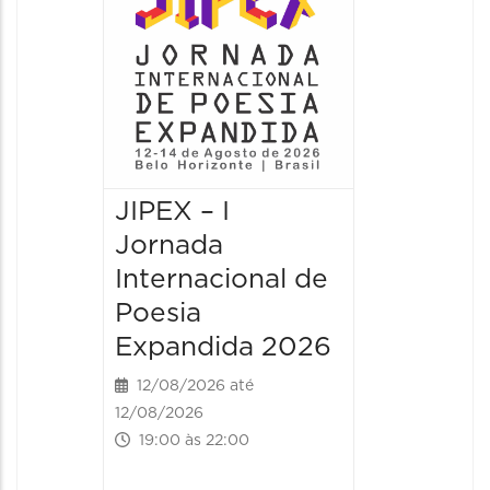
JIPEX – I
JIPEX –
Jornada
Jorna
Internacional de
Intern
Poesia
Poesia
Expandida 2026
Expan
12/08/2026 até
13/08/20
12/08/2026
13/08/2026
19:00 às 22:00
09:00 às