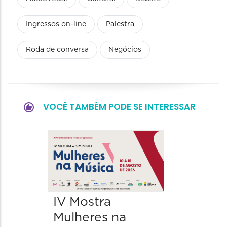
Ingressos on-line
Palestra
Roda de conversa
Negócios
VOCÊ TAMBÉM PODE SE INTERESSAR
JIPEX –
Jorna
Intern
Poesia
IV Mostra
Expan
Mulheres na
12/08/20