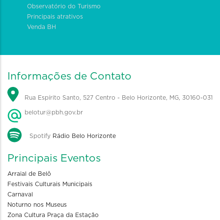
Observatório do Turismo
Principais atrativos
Venda BH
Informações de Contato
Rua Espírito Santo, 527 Centro - Belo Horizonte, MG, 30160-031
belotur@pbh.gov.br
Spotify
Rádio Belo Horizonte
Principais Eventos
Arraial de Belô
Festivais Culturais Municipais
Carnaval
Noturno nos Museus
Zona Cultura Praça da Estação