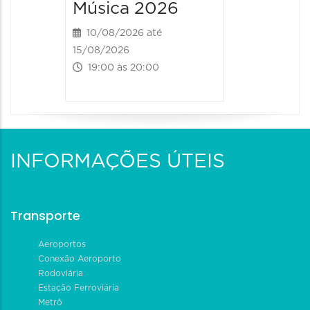
Música 2026
12/08/2026
19:00 às
10/08/2026 até
15/08/2026
19:00 às 20:00
INFORMAÇÕES ÚTEIS
Transporte
Aeroportos
Conexão Aeroporto
Rodoviária
Estação Ferroviária
Metrô