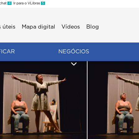
 chat
4
Ir para o VLibras
5
 úteis
Mapa digital
Vídeos
Blog
FICAR
NEGÓCIOS