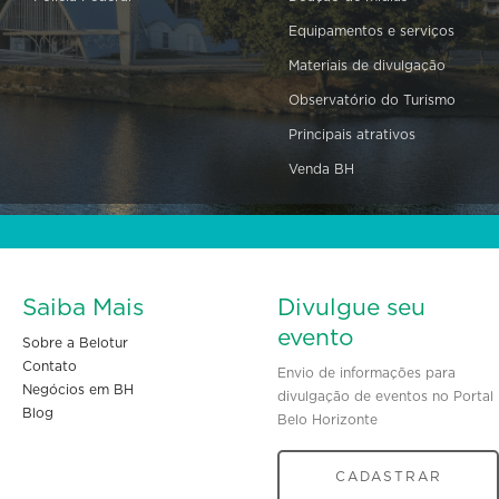
Equipamentos e serviços
Materiais de divulgação
Observatório do Turismo
Principais atrativos
Venda BH
Saiba Mais
Divulgue seu
evento
Sobre a Belotur
Contato
Envio de informações para
Negócios em BH
divulgação de eventos no Portal
Blog
Belo Horizonte
CADASTRAR