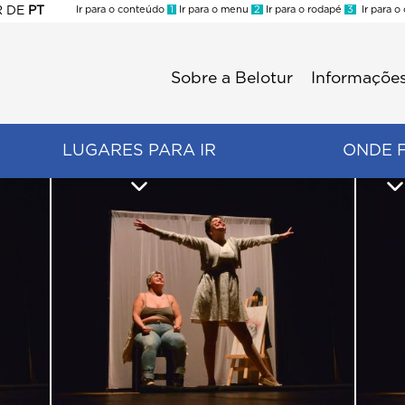
R
DE
PT
Ir para o conteúdo
1
Ir para o menu
2
Ir para o rodapé
3
Ir para o
ES
Sobre a Belotur
Informações
Menu
second
LUGARES PARA IR
ONDE 