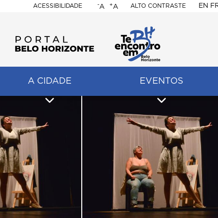
-
+
EN
F
ACESSIBILIDADE
ALTO CONTRASTE
A
A
PORTAL
BELO
HORIZONTE
A CIDADE
EVENTOS
ação
pal