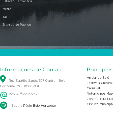
Estação Ferroviária
Metrô
Táxi
Transporte Público
Informações de Contato
Principai
Arraial de Belô
Rua Espírito Santo, 527 Centro - Belo
Festivais Culturai
Horizonte, MG, 30160-031
Carnaval
belotur@pbh.gov.br
Noturno nos Mus
Zona Cultura Pra
Circuito Municipa
Spotify
Rádio Belo Horizonte