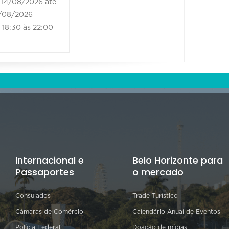
14/08/2026 até
21/08/2
/08/2026
21/08/202
18:30 às 22:00
18:30 às
Internacional e
Belo Horizonte para
Passaportes
o mercado
Consulados
Trade Turístico
Câmaras de Comércio
Calendário Anual de Eventos
Polícia Federal
Doação de mídias