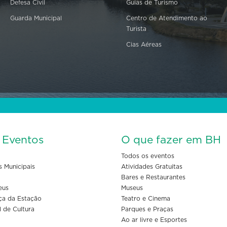
Defesa Civil
Guias de Turismo
Guarda Municipal
Centro de Atendimento ao
Turista
Cias Aéreas
s Eventos
O que fazer em BH
Todos os eventos
s Municipais
Atividades Gratuitas
Bares e Restaurantes
eus
Museus
ça da Estação
Teatro e Cinema
l de Cultura
Parques e Praças
Ao ar livre e Esportes