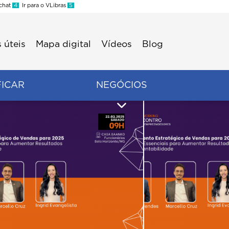
 chat
4
Ir para o VLibras
5
 úteis
Mapa digital
Vídeos
Blog
FICAR
NEGÓCIOS