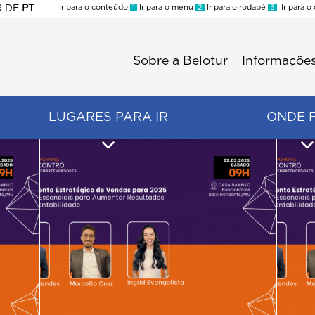
R
DE
PT
Ir para o conteúdo
1
Ir para o menu
2
Ir para o rodapé
3
Ir para o
ES
Sobre a Belotur
Informações
Menu
second
LUGARES PARA IR
ONDE 