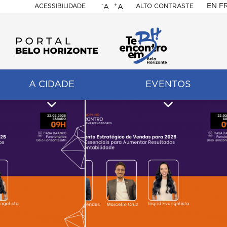
-
+
EN
F
ACESSIBILIDADE
ALTO CONTRASTE
A
A
PORTAL
BELO
HORIZONTE
A CIDADE
EVENTOS
ação
pal