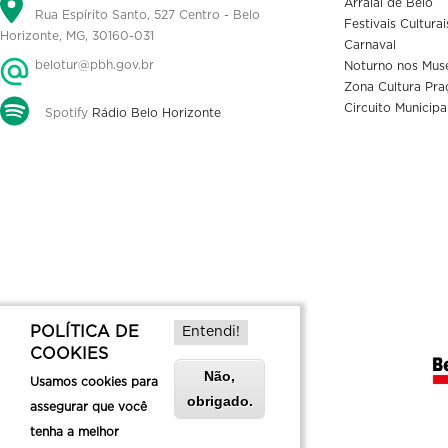
Arraial de Belô
Rua Espírito Santo, 527 Centro - Belo
Festivais Culturai
Horizonte, MG, 30160-031
Carnaval
belotur@pbh.gov.br
Noturno nos Mus
Zona Cultura Pra
Circuito Municipa
Spotify
Rádio Belo Horizonte
POLÍTICA DE
Entendi!
COOKIES
Não,
Usamos cookies para
obrigado.
assegurar que você
tenha a melhor