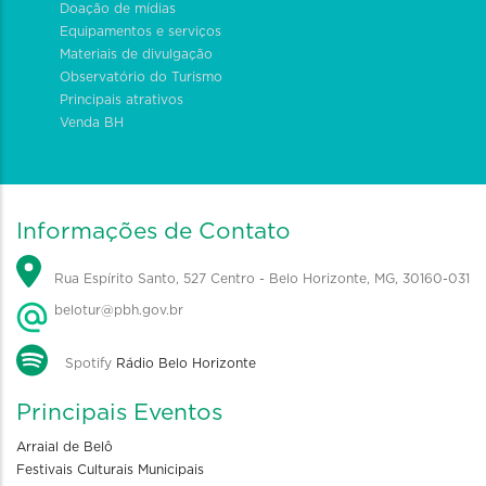
Doação de mídias
Equipamentos e serviços
Materiais de divulgação
Observatório do Turismo
Principais atrativos
Venda BH
Informações de Contato
Rua Espírito Santo, 527 Centro - Belo Horizonte, MG, 30160-031
belotur@pbh.gov.br
Spotify
Rádio Belo Horizonte
Principais Eventos
Arraial de Belô
Festivais Culturais Municipais