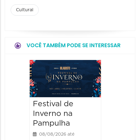
Cultural
VOCÊ TAMBÉM PODE SE INTERESSAR
Dia do
Parque
Paláci
09/08/20
Festival de
09/08/202
Inverno na
09:00 às
Pampulha
08/08/2026 até