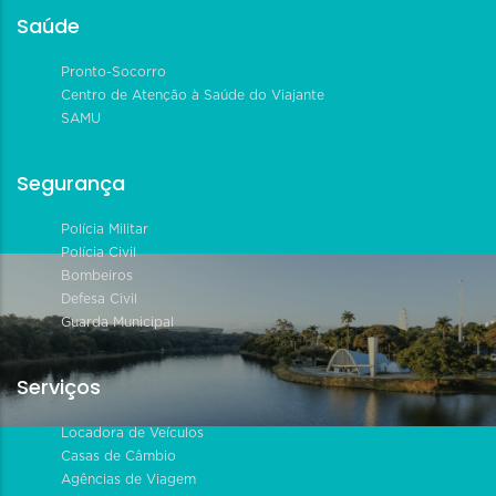
Saúde
Pronto-Socorro
Centro de Atenção à Saúde do Viajante
SAMU
Segurança
Polícia Militar
Polícia Civil
Bombeiros
Defesa Civil
Guarda Municipal
Serviços
Locadora de Veículos
Casas de Câmbio
Agências de Viagem