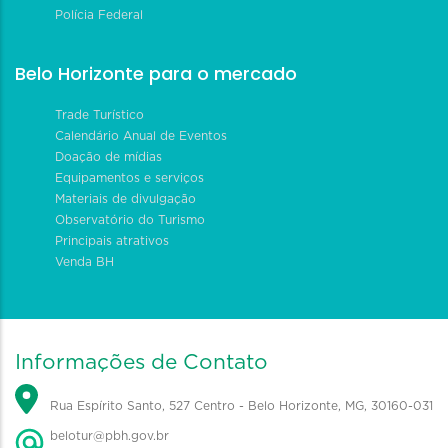
Polícia Federal
Belo Horizonte para o mercado
Trade Turístico
Calendário Anual de Eventos
Doação de mídias
Equipamentos e serviços
Materiais de divulgação
Observatório do Turismo
Principais atrativos
Venda BH
Informações de Contato
Rua Espírito Santo, 527 Centro - Belo Horizonte, MG, 30160-031
belotur@pbh.gov.br