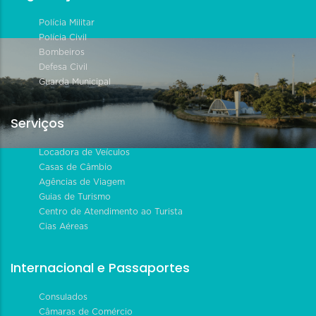
Polícia Militar
Polícia Civil
Bombeiros
Defesa Civil
Guarda Municipal
Serviços
Locadora de Veículos
Casas de Câmbio
Agências de Viagem
Guias de Turismo
Centro de Atendimento ao Turista
Cias Aéreas
Internacional e Passaportes
Consulados
Câmaras de Comércio