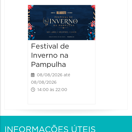
Dia do
Parque
Paláci
09/08/20
Festival de
09/08/202
Inverno na
09:00 às
Pampulha
08/08/2026 até
08/08/2026
14:00 às 22:00
INFORMAÇÕES ÚTEIS