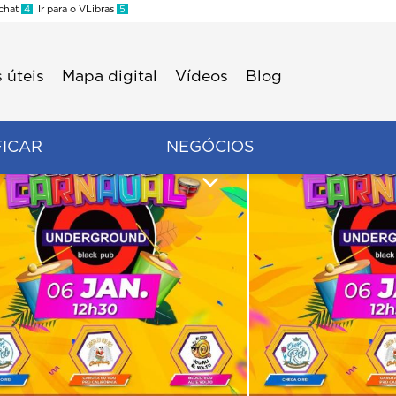
 chat
4
Ir para o VLibras
5
 úteis
Mapa digital
Vídeos
Blog
FICAR
NEGÓCIOS