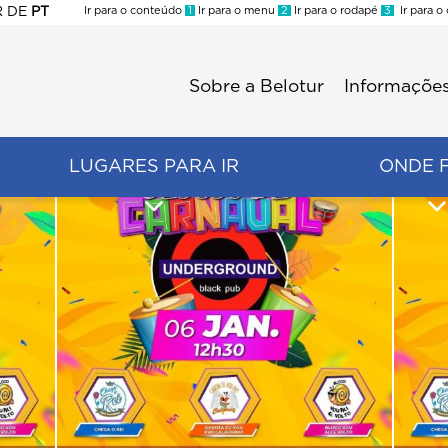
R
DE
PT
Ir para o conteúdo
1
Ir para o menu
2
Ir para o rodapé
3
Ir para o
ES
Sobre a Belotur
Informações
Menu
second
LUGARES PARA IR
ONDE 