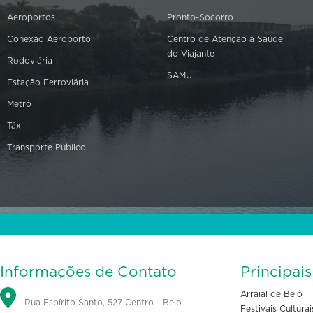
Aeroportos
Pronto-Socorro
Conexão Aeroporto
Centro de Atenção à Saúde
do Viajante
Rodoviária
SAMU
Estação Ferroviária
Metrô
Táxi
Transporte Público
Informações de Contato
Principai
Arraial de Belô
Rua Espírito Santo, 527 Centro - Belo
Festivais Culturai