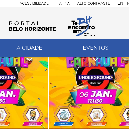
-
+
EN
F
ACESSIBILIDADE
ALTO CONTRASTE
A
A
PORTAL
BELO
HORIZONTE
A CIDADE
EVENTOS
ação
pal