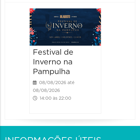
Dia do
Parque
Paláci
09/08/20
Festival de
09/08/202
Inverno na
09:00 às
Pampulha
08/08/2026 até
08/08/2026
14:00 às 22:00