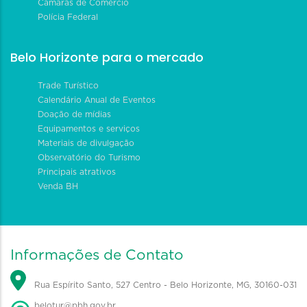
Câmaras de Comércio
Polícia Federal
Belo Horizonte para o mercado
Trade Turístico
Calendário Anual de Eventos
Doação de mídias
Equipamentos e serviços
Materiais de divulgação
Observatório do Turismo
Principais atrativos
Venda BH
Informações de Contato
Rua Espírito Santo, 527 Centro - Belo Horizonte, MG, 30160-031
belotur@pbh.gov.br