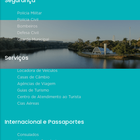
Segurança
Polícia Militar
Polícia Civil
Bombeiros
Defesa Civil
Guarda Municipal
Serviços
Locadora de Veículos
Casas de Câmbio
Agências de Viagem
Guias de Turismo
Centro de Atendimento ao Turista
Cias Aéreas
Internacional e Passaportes
Consulados