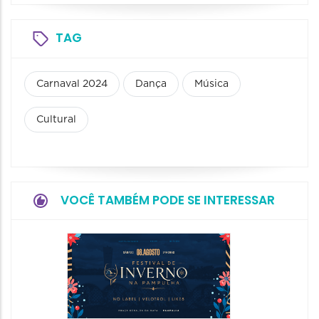
TAG
Carnaval 2024
Dança
Música
Cultural
VOCÊ TAMBÉM PODE SE INTERESSAR
Dia do
Parque
Paláci
09/08/20