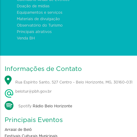
Doação de mídias
Equipamentos e serviços
Materiais de divulgação
Observatório do Turismo
Principais atrativos
Venda BH
Informações de Contato
Rua Espírito Santo, 527 Centro - Belo Horizonte, MG, 30160-031
belotur@pbh.gov.br
Spotify
Rádio Belo Horizonte
Principais Eventos
Arraial de Belô
Festivais Culturais Municipais