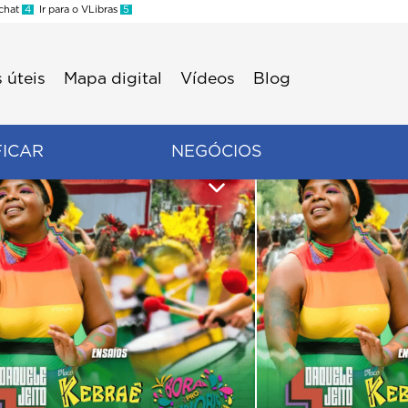
 chat
4
Ir para o VLibras
5
 úteis
Mapa digital
Vídeos
Blog
FICAR
NEGÓCIOS