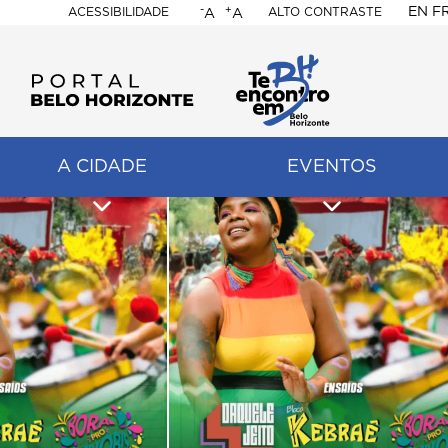
-
+
EN
F
ACESSIBILIDADE
ALTO CONTRASTE
A
A
PORTAL
BELO
HORIZONTE
A CIDADE
EVENTOS
ação
pal