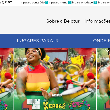
R
DE
PT
Ir para o conteúdo
1
Ir para o menu
2
Ir para o rodapé
3
Ir para o
ES
Sobre a Belotur
Informações
Menu
second
LUGARES PARA IR
ONDE 