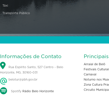
Táxi
Transporte Público
Informações de Contato
Principai
Arraial de Belô
Rua Espírito Santo, 527 Centro - Belo
Festivais Culturai
Horizonte, MG, 30160-031
Carnaval
belotur@pbh.gov.br
Noturno nos Mus
Zona Cultura Pra
Circuito Municipa
Spotify
Rádio Belo Horizonte