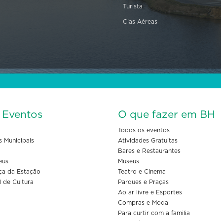
Turista
Cias Aéreas
s Eventos
O que fazer em BH
Todos os eventos
s Municipais
Atividades Gratuitas
Bares e Restaurantes
eus
Museus
ça da Estação
Teatro e Cinema
l de Cultura
Parques e Praças
Ao ar livre e Esportes
Compras e Moda
Para curtir com a familia