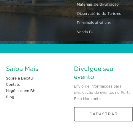
Materiais de divulgação
Observatório do Turismo
Principais atrativos
Venda BH
Saiba Mais
Divulgue seu
evento
Sobre a Belotur
Contato
Envio de informações para
Negócios em BH
divulgação de eventos no Portal
Blog
Belo Horizonte
CADASTRAR