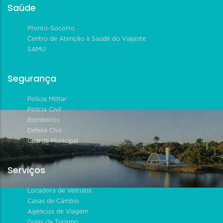
Saúde
Pronto-Socorro
Centro de Atenção à Saúde do Viajante
SAMU
Segurança
Polícia Militar
Polícia Civil
Bombeiros
Defesa Civil
Guarda Municipal
Serviços
Locadora de Veículos
Casas de Câmbio
Agências de Viagem
Guias de Turismo