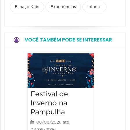
Espaço Kids
Experiências
Infantil
VOCÊ TAMBÉM PODE SE INTERESSAR
Dia do
Parque
Paláci
09/08/20
Festival de
09/08/202
Inverno na
09:00 às
Pampulha
08/08/2026 até
08/08/2026