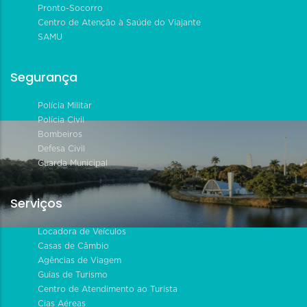
Pronto-Socorro
Centro de Atenção à Saúde do Viajante
SAMU
Segurança
Polícia Militar
Polícia Civil
Bombeiros
Defesa Civil
Guarda Municipal
Serviços
Locadora de Veículos
Casas de Câmbio
Agências de Viagem
Guias de Turismo
Centro de Atendimento ao Turista
Cias Aéreas