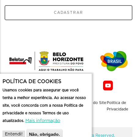
CADASTRAR
POLÍTICA DE COOKIES
Usamos cookies para assegurar que você
tenha a melhor experiência. Ao acessar nosso
Sobre a
Contato
Informaçoes
Mapa do Site
Politica de
site, você concorda com a nossa Política de
Belotur
Üteis
Privacidade
privacidade e nossos Termos de uso
Mais informação
atualizados.
Não, obrigado.
Entendi!
@ Copyright Belotur 2026. All Rights Reserved.