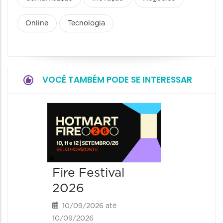
Online
Tecnologia
VOCÊ TAMBÉM PODE SE INTERESSAR
Fire Festival
Fire Fe
2026
2026
10/09/2026 até
11/09/202
10/09/2026
07:00 às