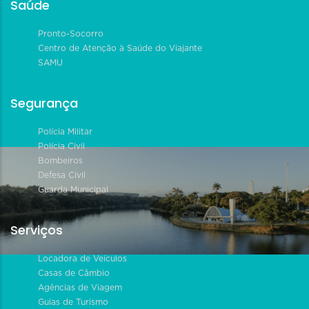
Saúde
Pronto-Socorro
Centro de Atenção à Saúde do Viajante
SAMU
Segurança
Polícia Militar
Polícia Civil
Bombeiros
Defesa Civil
Guarda Municipal
Serviços
Locadora de Veículos
Casas de Câmbio
Agências de Viagem
Guias de Turismo