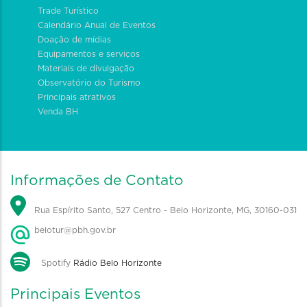
Trade Turístico
Calendário Anual de Eventos
Doação de mídias
Equipamentos e serviços
Materiais de divulgação
Observatório do Turismo
Principais atrativos
Venda BH
Informações de Contato
Rua Espírito Santo, 527 Centro - Belo Horizonte, MG, 30160-031
belotur@pbh.gov.br
Spotify
Rádio Belo Horizonte
Principais Eventos