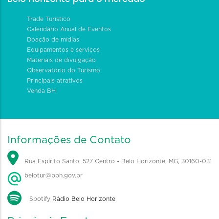
Trade Turístico
Calendário Anual de Eventos
Doação de mídias
Equipamentos e serviços
Materiais de divulgação
Observatório do Turismo
Principais atrativos
Venda BH
Informações de Contato
Rua Espírito Santo, 527 Centro - Belo Horizonte, MG, 30160-031
belotur@pbh.gov.br
Spotify
Rádio Belo Horizonte