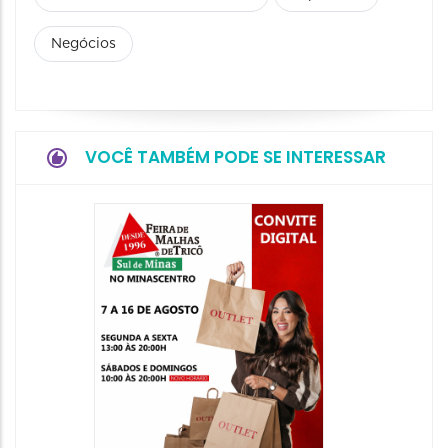
Negócios
VOCÊ TAMBÉM PODE SE INTERESSAR
18ª Ed
Preto 
Day
18/09/20
19/09/2026
00:00 às