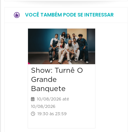
VOCÊ TAMBÉM PODE SE INTERESSAR
Festa 
2026
15/08/20
15/08/2026
Show: Turnê O
14:00 às 
Grande
Banquete
10/08/2026 até
10/08/2026
19:30 às 23:59