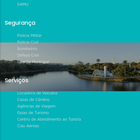
SAMU
Segurança
Polícia Militar
Polícia Civil
Bombeiros
Defesa Civil
Guarda Municipal
Serviços
Locadora de Veículos
Casas de Câmbio
Agências de Viagem
Guias de Turismo
Centro de Atendimento ao Turista
Cias Aéreas