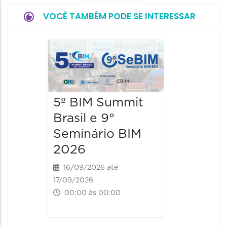
VOCÊ TAMBÉM PODE SE INTERESSAR
BHack
Confe
2026
5º BIM Summit
28/11/202
09:00 às
Brasil e 9°
Seminário BIM
2026
16/09/2026 até
17/09/2026
00:00 às 00:00