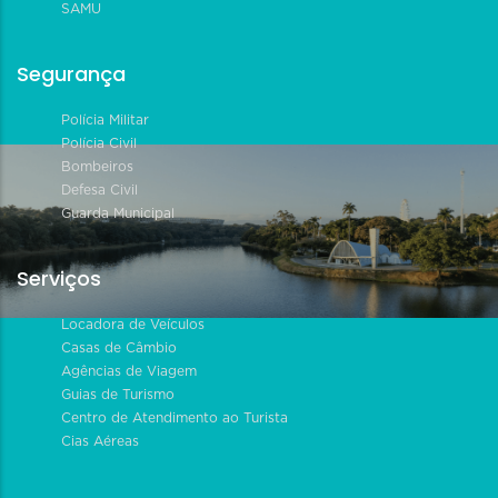
SAMU
Segurança
Polícia Militar
Polícia Civil
Bombeiros
Defesa Civil
Guarda Municipal
Serviços
Locadora de Veículos
Casas de Câmbio
Agências de Viagem
Guias de Turismo
Centro de Atendimento ao Turista
Cias Aéreas