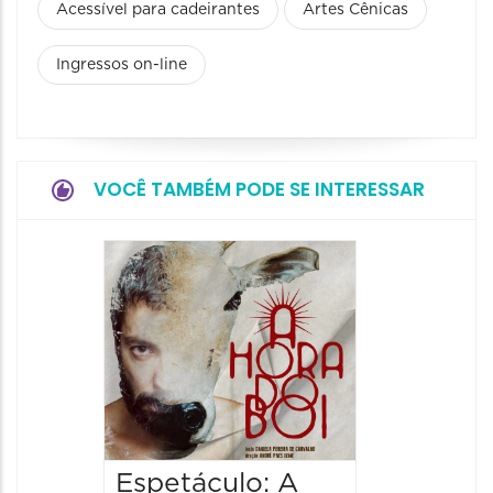
Acessível para cadeirantes
Artes Cênicas
Ingressos on-line
VOCÊ TAMBÉM PODE SE INTERESSAR
Espetá
Obsce
Senhor
Paixão
Hilda H
07/08/20
07/08/202
Espetáculo: A