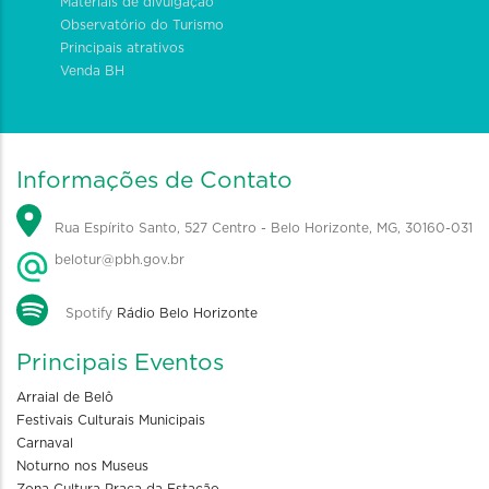
Materiais de divulgação
Observatório do Turismo
Principais atrativos
Venda BH
Informações de Contato
Rua Espírito Santo, 527 Centro - Belo Horizonte, MG, 30160-031
belotur@pbh.gov.br
Spotify
Rádio Belo Horizonte
Principais Eventos
Arraial de Belô
Festivais Culturais Municipais
Carnaval
Noturno nos Museus
Zona Cultura Praça da Estação