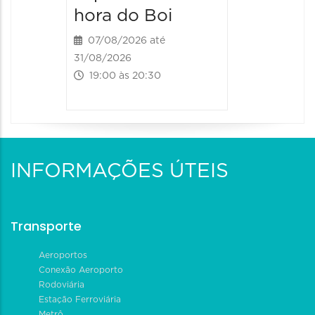
20:00 às
hora do Boi
07/08/2026 até
31/08/2026
19:00 às 20:30
INFORMAÇÕES ÚTEIS
Transporte
Aeroportos
Conexão Aeroporto
Rodoviária
Estação Ferroviária
Metrô