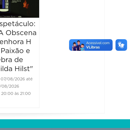
de Pel
Taís A
spetáculo:
Espetáculo:
08/08/2
A Obscena
“Olympia”
09/08/20
enhora H
18:00 às
07/08/2026 até
 Paixão e
07/08/2026
bra de
20:30 às 21:30
ilda Hilst"
07/08/2026 até
/08/2026
20:00 às 21:00