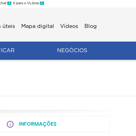
 chat
4
Ir para o VLibras
5
 úteis
Mapa digital
Vídeos
Blog
FICAR
NEGÓCIOS
INFORMAÇÕES