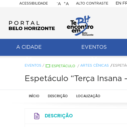
-
+
EN
F
ACESSIBILIDADE
ALTO CONTRASTE
A
A
PORTAL
BELO
HORIZONTE
A CIDADE
EVENTOS
ação
pal
EVENTOS
/
ARTES CÊNICAS
ESPETÁ
ESPETÁCULO
/
Espetáculo “Terça Insana 
INÍCIO
DESCRIÇÃO
LOCALIZAÇÃO
DESCRIÇÃO