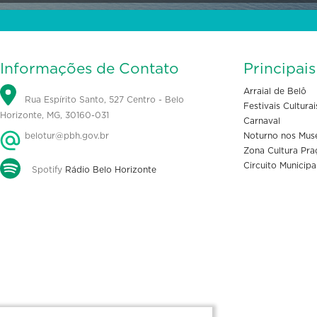
Informações de Contato
Principai
Arraial de Belô
Rua Espírito Santo, 527 Centro - Belo
Festivais Culturai
Horizonte, MG, 30160-031
Carnaval
belotur@pbh.gov.br
Noturno nos Mus
Zona Cultura Pra
Circuito Municipa
Spotify
Rádio Belo Horizonte