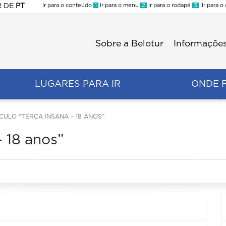
R
DE
PT
Ir para o conteúdo
1
Ir para o menu
2
Ir para o rodapé
3
Ir para o
ES
Sobre a Belotur
Informações
Menu
second
LUGARES PARA IR
ONDE 
CULO “TERÇA INSANA – 18 ANOS”
– 18 anos”