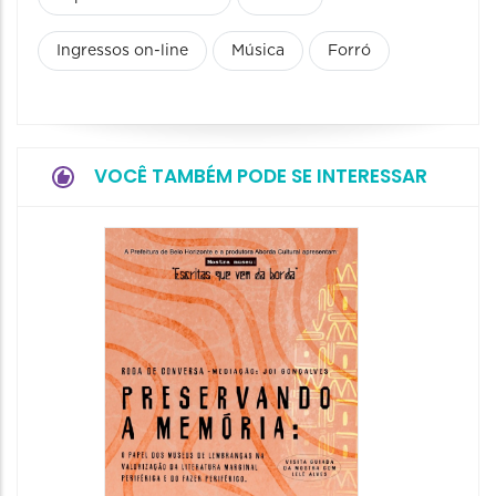
Ingressos on-line
Música
Forró
VOCÊ TAMBÉM PODE SE INTERESSAR
Festa
Italian
2026
08/08/20
08/08/202
11:00 às 