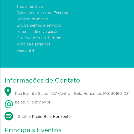
Trade Turístico
Calendário Anual de Eventos
Doação de mídias
Equipamentos e serviços
Materiais de divulgação
Observatório do Turismo
Principais atrativos
Venda BH
Informações de Contato
Rua Espírito Santo, 527 Centro - Belo Horizonte, MG, 30160-031
belotur@pbh.gov.br
Spotify
Rádio Belo Horizonte
Principais Eventos