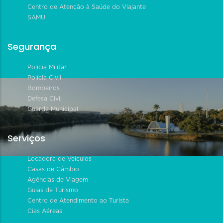
Centro de Atenção à Saúde do Viajante
SAMU
Segurança
Polícia Militar
Polícia Civil
Bombeiros
Defesa Civil
Guarda Municipal
Serviços
Locadora de Veículos
Casas de Câmbio
Agências de Viagem
Guias de Turismo
Centro de Atendimento ao Turista
Cias Aéreas