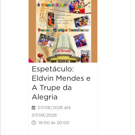
Pinóqu
Especi
pais
08/08/20
08/08/202
17:00 às 
Espetáculo:
Eldvin Mendes e
A Trupe da
Alegria
07/08/2026 até
07/08/2026
19:00 às 20:00