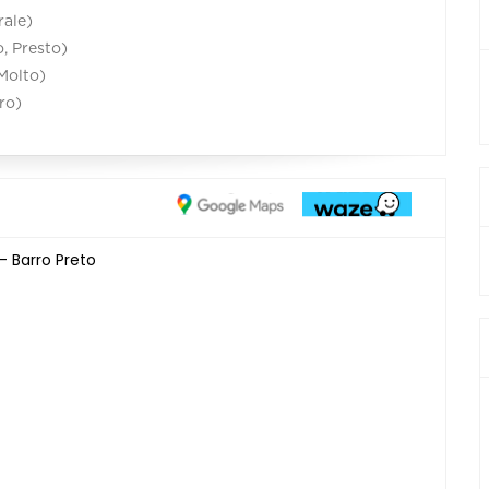
rale)
, Presto)
Molto)
ro)
- Barro Preto