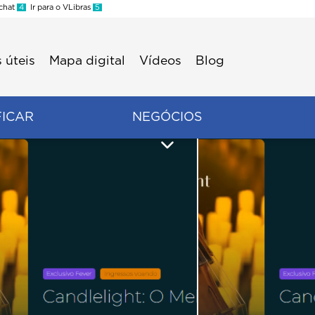
 chat
4
Ir para o VLibras
5
 úteis
Mapa digital
Vídeos
Blog
FICAR
NEGÓCIOS