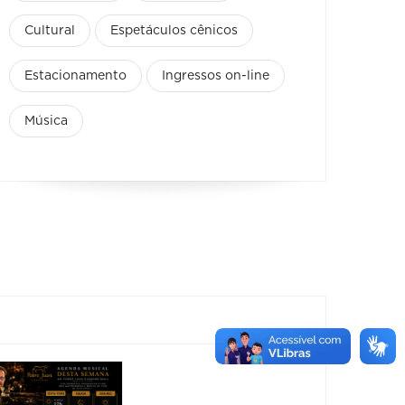
Cultural
Espetáculos cênicos
Estacionamento
Ingressos on-line
Música
Show:
Show: