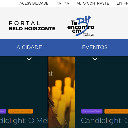
-
+
EN
F
ACESSIBILIDADE
ALTO CONTRASTE
A
A
PORTAL
BELO
HORIZONTE
A CIDADE
EVENTOS
ação
pal