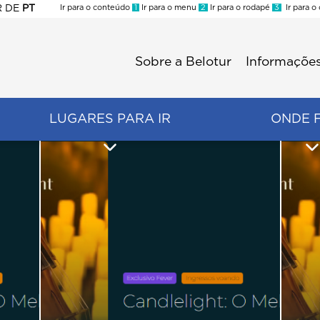
R
DE
PT
Ir para o conteúdo
1
Ir para o menu
2
Ir para o rodapé
3
Ir para o
ES
Sobre a Belotur
Informações
Menu
second
LUGARES PARA IR
ONDE 