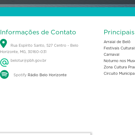
Informações de Contato
Principai
Arraial de Belô
Rua Espírito Santo, 527 Centro - Belo
Festivais Culturai
Horizonte, MG, 30160-031
Carnaval
belotur@pbh.gov.br
Noturno nos Mus
Zona Cultura Pra
Circuito Municipa
Spotify
Rádio Belo Horizonte