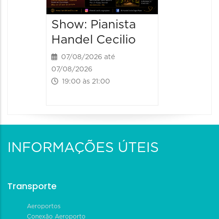
20:30 às
Show: Pianista
Handel Cecilio
07/08/2026 até
07/08/2026
19:00 às 21:00
INFORMAÇÕES ÚTEIS
Transporte
Aeroportos
Conexão Aeroporto