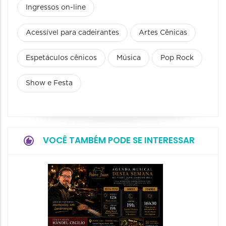
Ingressos on-line
Acessível para cadeirantes
Artes Cênicas
Espetáculos cênicos
Música
Pop Rock
Show e Festa
VOCÊ TAMBÉM PODE SE INTERESSAR
Concer
e Velo
07/08/20
08/08/202