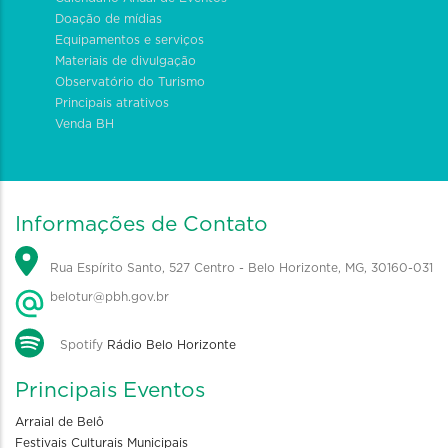
Doação de mídias
Equipamentos e serviços
Materiais de divulgação
Observatório do Turismo
Principais atrativos
Venda BH
Informações de Contato
Rua Espírito Santo, 527 Centro - Belo Horizonte, MG, 30160-031
belotur@pbh.gov.br
Spotify
Rádio Belo Horizonte
Principais Eventos
Arraial de Belô
Festivais Culturais Municipais