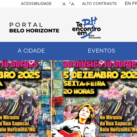
-
+
EN
F
ACESSIBILIDADE
ALTO CONTRASTE
A
A
PORTAL
BELO
HORIZONTE
A CIDADE
EVENTOS
ação
pal