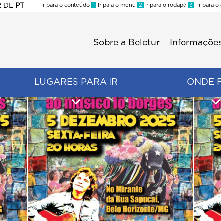
R
DE
PT
Ir para o conteúdo
1
Ir para o menu
2
Ir para o rodapé
3
Ir para o
ES
Sobre a Belotur
Informações
Menu
second
LUGARES PARA IR
ONDE 