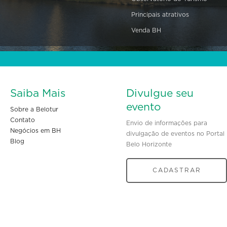
Principais atrativos
Venda BH
Saiba Mais
Divulgue seu
evento
Sobre a Belotur
Contato
Envio de informações para
Negócios em BH
divulgação de eventos no Portal
Blog
Belo Horizonte
CADASTRAR