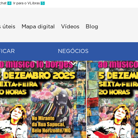
 chat
4
Ir para o VLibras
5
 úteis
Mapa digital
Vídeos
Blog
FICAR
NEGÓCIOS