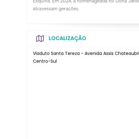
Esquina. Em 2024, a homenageada foi Dona Jandir
atravessam gerações.
LOCALIZAÇÃO
Viaduto Santa Tereza - Avenida Assis Chateaubria
Centro-Sul