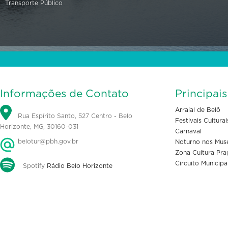
Transporte Público
Informações de Contato
Principai
Arraial de Belô
Rua Espírito Santo, 527 Centro - Belo
Festivais Culturai
Horizonte, MG, 30160-031
Carnaval
belotur@pbh.gov.br
Noturno nos Mus
Zona Cultura Pra
Circuito Municipa
Spotify
Rádio Belo Horizonte