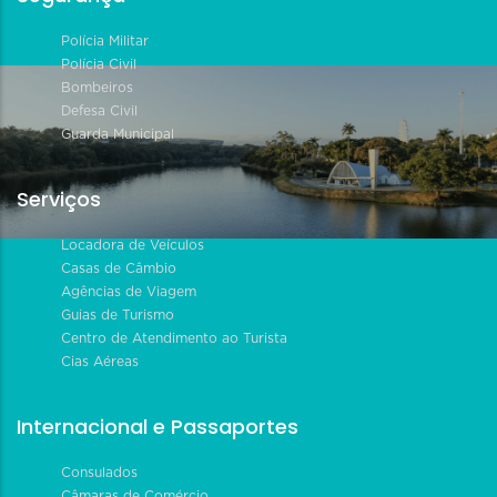
Polícia Militar
Polícia Civil
Bombeiros
Defesa Civil
Guarda Municipal
Serviços
Locadora de Veículos
Casas de Câmbio
Agências de Viagem
Guias de Turismo
Centro de Atendimento ao Turista
Cias Aéreas
Internacional e Passaportes
Consulados
Câmaras de Comércio