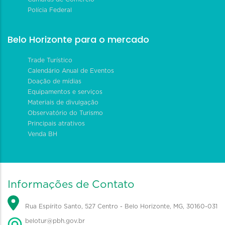
Polícia Federal
Belo Horizonte para o mercado
Trade Turístico
Calendário Anual de Eventos
Doação de mídias
Equipamentos e serviços
Materiais de divulgação
Observatório do Turismo
Principais atrativos
Venda BH
Informações de Contato
Rua Espírito Santo, 527 Centro - Belo Horizonte, MG, 30160-031
belotur@pbh.gov.br