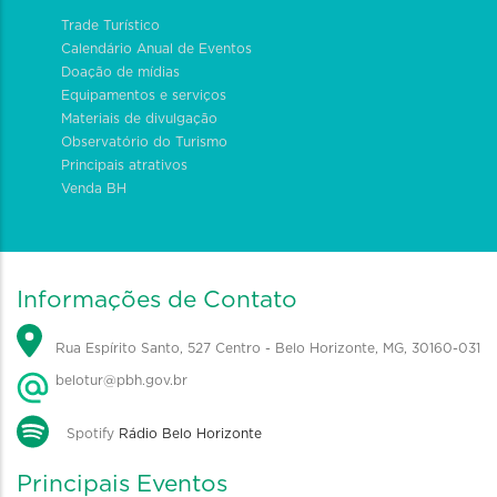
Trade Turístico
Calendário Anual de Eventos
Doação de mídias
Equipamentos e serviços
Materiais de divulgação
Observatório do Turismo
Principais atrativos
Venda BH
Informações de Contato
Rua Espírito Santo, 527 Centro - Belo Horizonte, MG, 30160-031
belotur@pbh.gov.br
Spotify
Rádio Belo Horizonte
Principais Eventos