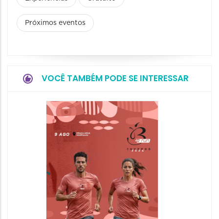
Próximos eventos
VOCÊ TAMBÉM PODE SE INTERESSAR
Camin
Mulher
09/08/20
09/08/202
08:30 às 