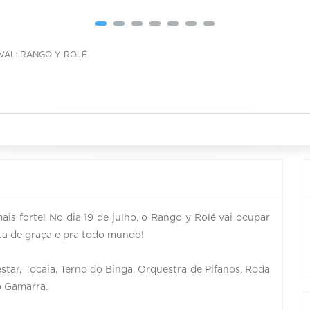
IVAL: RANGO Y ROLÉ
is forte! No dia 19 de julho, o Rango y Rolé vai ocupar
sta de graça e pra todo mundo!
estar, Tocaia, Terno do Binga, Orquestra de Pífanos, Roda
o Gamarra.