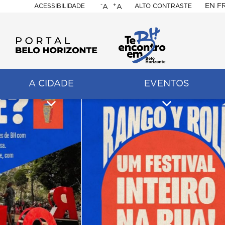
-
+
EN
F
ACESSIBILIDADE
ALTO CONTRASTE
A
A
PORTAL
BELO
HORIZONTE
A CIDADE
EVENTOS
ação
pal