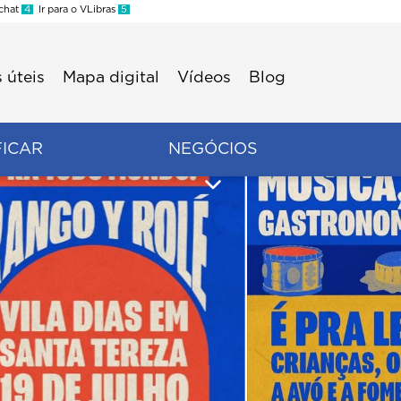
 chat
4
Ir para o VLibras
5
 úteis
Mapa digital
Vídeos
Blog
FICAR
NEGÓCIOS