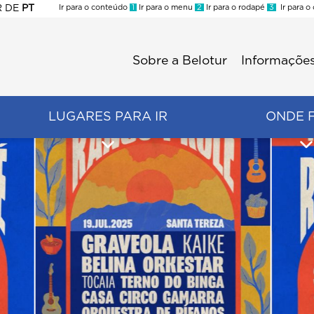
R
DE
PT
Ir para o conteúdo
1
Ir para o menu
2
Ir para o rodapé
3
Ir para o
ES
Sobre a Belotur
Informações
Menu
second
LUGARES PARA IR
ONDE 