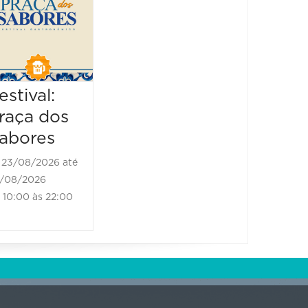
09/09/2026 até
2026
11/09/2026
14:00 às 22:00
11/11/20
13/11/2026
10:00 às
estival:
raça dos
abores
23/08/2026 até
/08/2026
10:00 às 22:00