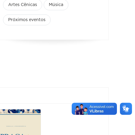
Artes Cênicas
Música
Próximos eventos
Connecta
Sema
Minas 2026
Intern
al do 