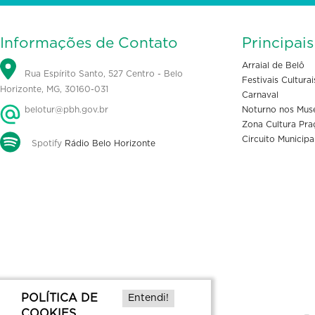
Informações de Contato
Principai
Arraial de Belô
Rua Espírito Santo, 527 Centro - Belo
Festivais Culturai
Horizonte, MG, 30160-031
Carnaval
belotur@pbh.gov.br
Noturno nos Mus
Zona Cultura Pra
Circuito Municipa
Spotify
Rádio Belo Horizonte
POLÍTICA DE
Entendi!
COOKIES