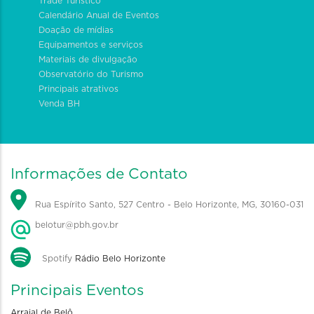
Trade Turístico
Calendário Anual de Eventos
Doação de mídias
Equipamentos e serviços
Materiais de divulgação
Observatório do Turismo
Principais atrativos
Venda BH
Informações de Contato
Rua Espírito Santo, 527 Centro - Belo Horizonte, MG, 30160-031
belotur@pbh.gov.br
Spotify
Rádio Belo Horizonte
Principais Eventos
Arraial de Belô