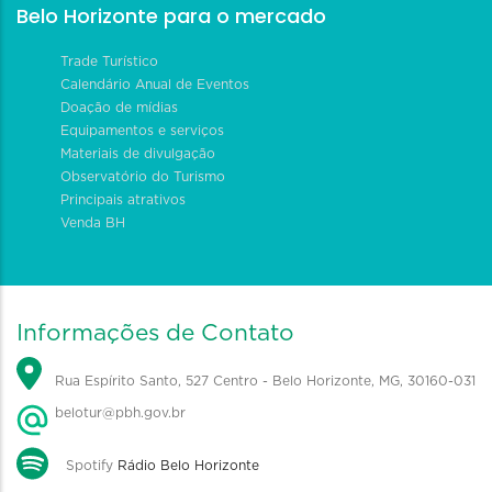
Belo Horizonte para o mercado
Trade Turístico
Calendário Anual de Eventos
Doação de mídias
Equipamentos e serviços
Materiais de divulgação
Observatório do Turismo
Principais atrativos
Venda BH
Informações de Contato
Rua Espírito Santo, 527 Centro - Belo Horizonte, MG, 30160-031
belotur@pbh.gov.br
Spotify
Rádio Belo Horizonte