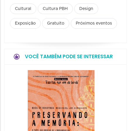
Cultural
Cultura PBH
Design
Exposição
Gratuito
Próximos eventos
VOCÊ TAMBÉM PODE SE INTERESSAR
Festa
Italian
2026
08/08/20
08/08/202
11:00 às 