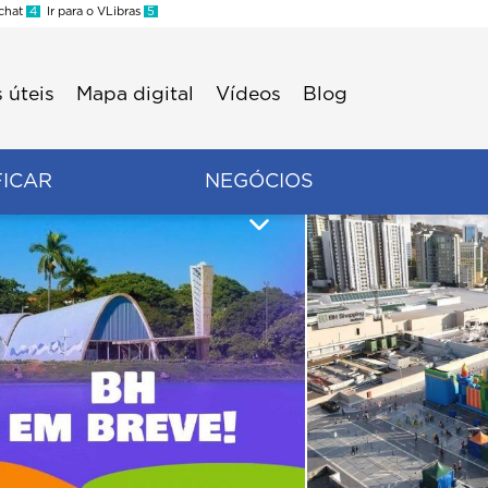
 chat
4
Ir para o VLibras
5
 úteis
Mapa digital
Vídeos
Blog
FICAR
NEGÓCIOS