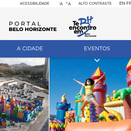
-
+
EN
F
ACESSIBILIDADE
ALTO CONTRASTE
A
A
PORTAL
BELO
HORIZONTE
A CIDADE
EVENTOS
ação
pal