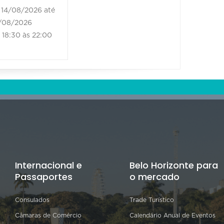
14/08/2026 até
21/08/2
/08/2026
21/08/202
18:30 às 22:00
18:30 às
Internacional e
Belo Horizonte para
Passaportes
o mercado
Consulados
Trade Turístico
Câmaras de Comércio
Calendário Anual de Eventos