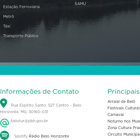
SAMU
Estação Ferroviária
Metrô
Táxi
Transporte Público
Informações de Contato
Principai
Arraial de Belô
Rua Espírito Santo, 527 Centro - Belo
Festivais Culturai
Horizonte, MG, 30160-031
Carnaval
belotur@pbh.gov.br
Noturno nos Mus
Zona Cultura Pra
Circuito Municipa
Spotify
Rádio Belo Horizonte