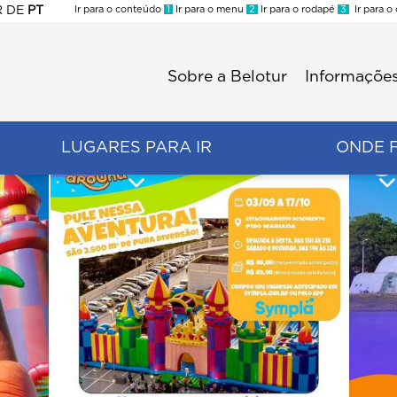
R
DE
PT
Ir para o conteúdo
1
Ir para o menu
2
Ir para o rodapé
3
Ir para o
ES
Sobre a Belotur
Informações
Menu
second
LUGARES PARA IR
ONDE 