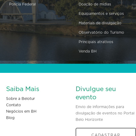
Polícia Federal
Doação de mídias
Equipamentos e serviços
Materiais de divulgação
Observatório do Turismo
Principais atrativos
Venda BH
Saiba Mais
Divulgue seu
evento
Sobre a Belotur
Contato
Envio de informações para
Negócios em BH
divulgação de eventos no Portal
Blog
Belo Horizonte
CADASTRAR