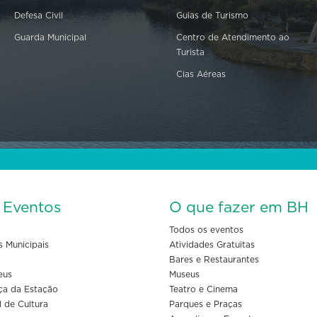
Defesa Civil
Guias de Turismo
Guarda Municipal
Centro de Atendimento ao
Turista
Cias Aéreas
s Eventos
O que fazer em BH
Todos os eventos
s Municipais
Atividades Gratuitas
Bares e Restaurantes
eus
Museus
ça da Estação
Teatro e Cinema
l de Cultura
Parques e Praças