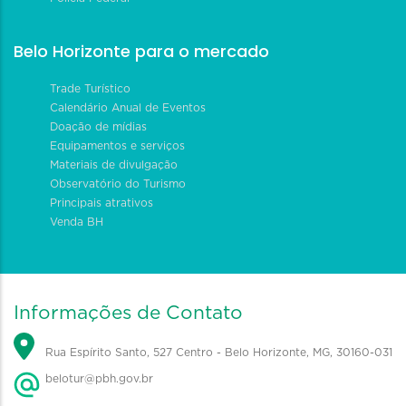
Belo Horizonte para o mercado
Trade Turístico
Calendário Anual de Eventos
Doação de mídias
Equipamentos e serviços
Materiais de divulgação
Observatório do Turismo
Principais atrativos
Venda BH
Informações de Contato
Rua Espírito Santo, 527 Centro - Belo Horizonte, MG, 30160-031
belotur@pbh.gov.br