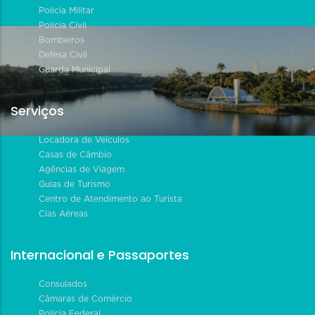
Polícia Militar
Polícia Civil
Bombeiros
Defesa Civil
Guarda Municipal
Serviços
Locadora de Veículos
Casas de Câmbio
Agências de Viagem
Guias de Turismo
Centro de Atendimento ao Turista
Cias Aéreas
Internacional e Passaportes
Consulados
Câmaras de Comércio
Polícia Federal