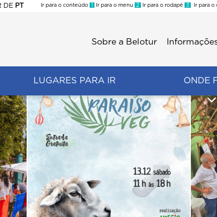
R
DE
PT
Ir para o conteúdo
1
Ir para o menu
2
Ir para o rodapé
3
Ir para o
ES
Sobre a Belotur
Informações
Menu
second
LUGARES PARA IR
ONDE 