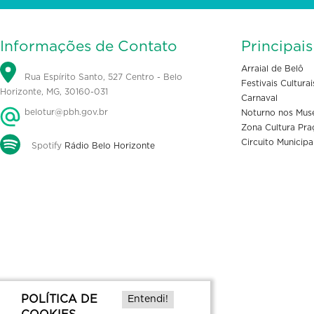
Informações de Contato
Principai
Arraial de Belô
Rua Espírito Santo, 527 Centro - Belo
Festivais Culturai
Horizonte, MG, 30160-031
Carnaval
belotur@pbh.gov.br
Noturno nos Mus
Zona Cultura Pra
Circuito Municipa
Spotify
Rádio Belo Horizonte
POLÍTICA DE
Entendi!