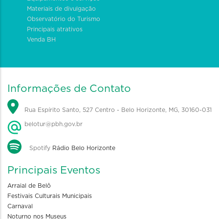
Materiais de divulgação
Observatório do Turismo
Principais atrativos
Venda BH
Informações de Contato
Rua Espírito Santo, 527 Centro - Belo Horizonte, MG, 30160-031
belotur@pbh.gov.br
Spotify
Rádio Belo Horizonte
Principais Eventos
Arraial de Belô
Festivais Culturais Municipais
Carnaval
Noturno nos Museus