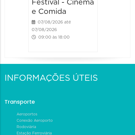
Festival - Cinema
Festiv
e Comida
e Com
07/08/2026 até
08/08/20
07/08/2026
08/08/202
09:00 às 18:00
09:00 às
INFORMAÇÕES ÚTEIS
Transporte
Aeroportos
Conexão Aeroporto
Rodoviária
Estação Ferroviária