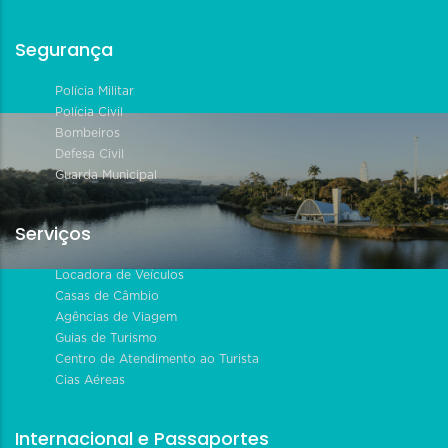
Segurança
Polícia Militar
Polícia Civil
Bombeiros
Defesa Civil
Guarda Municipal
Serviços
Locadora de Veículos
Casas de Câmbio
Agências de Viagem
Guias de Turismo
Centro de Atendimento ao Turista
Cias Aéreas
Internacional e Passaportes