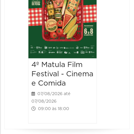
4º Matula Film
4º Mat
Festival - Cinema
Festiv
e Comida
e Com
07/08/2026 até
08/08/20
07/08/2026
08/08/202
09:00 às 18:00
09:00 às