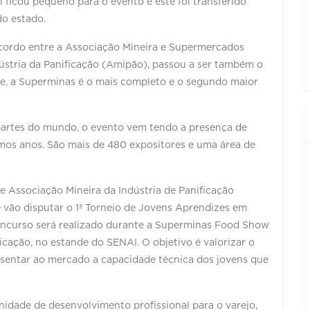
l ficou pequeno para o evento e este foi transferido
o estado.
acordo entre a Associação Mineira e Supermercados
dústria da Panificação (Amipão), passou a ser também o
nte, a Superminas é o mais completo e o segundo maior
s partes do mundo, o evento vem tendo a presença de
imos anos. São mais de 480 expositores e uma área de
 Associação Mineira da Indústria de Panificação
 vão disputar o 1ª Torneio de Jovens Aprendizes em
concurso será realizado durante a Superminas Food Show
icação, no estande do SENAI. O objetivo é valorizar o
esentar ao mercado a capacidade técnica dos jovens que
idade de desenvolvimento profissional para o varejo,