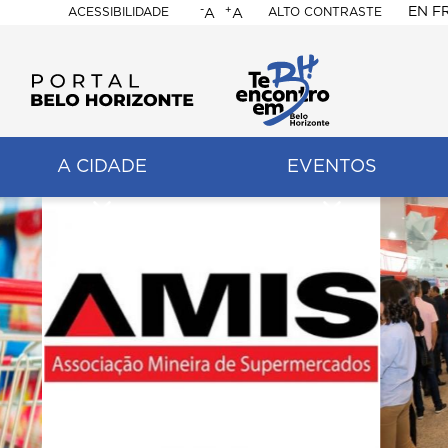
-
+
EN
F
ACESSIBILIDADE
ALTO CONTRASTE
A
A
PORTAL
BELO
HORIZONTE
A CIDADE
EVENTOS
ação
pal