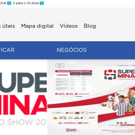
 chat
4
Ir para o VLibras
5
 úteis
Mapa digital
Vídeos
Blog
FICAR
NEGÓCIOS