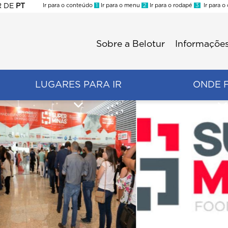
R
DE
PT
Ir para o conteúdo
1
Ir para o menu
2
Ir para o rodapé
3
Ir para o
ES
Sobre a Belotur
Informações
Menu
second
LUGARES PARA IR
ONDE 