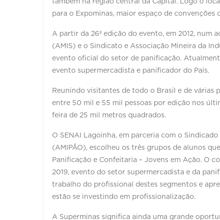
também na região central da Capital. Logo o loca
para o Expominas, maior espaço de convenções d
A partir da 26ª edição do evento, em 2012, num 
(AMIS) e o Sindicato e Associação Mineira da In
evento oficial do setor de panificação. Atualme
evento supermercadista e panificador do País.
Reunindo visitantes de todo o Brasil e de vária
entre 50 mil e 55 mil pessoas por edição nos últ
feira de 25 mil metros quadrados.
O SENAI Lagoinha, em parceria com o Sindicado e
(AMIPÃO), escolheu os três grupos de alunos que
Panificação e Confeitaria – Jovens em Ação. O 
2019, evento do setor supermercadista e da panif
trabalho do profissional destes segmentos e apr
estão se investindo em profissionalização.
A Superminas significa ainda uma grande oportun