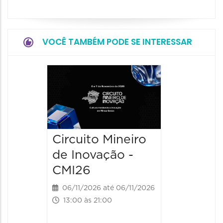
VOCÊ TAMBÉM PODE SE INTERESSAR
Circuito Mineiro
Circuit
de Inovação -
de Ino
CMI26
CMI26
06/11/2026 até 06/11/2026
07/11/202
13:00 às 21:00
10:00 às 