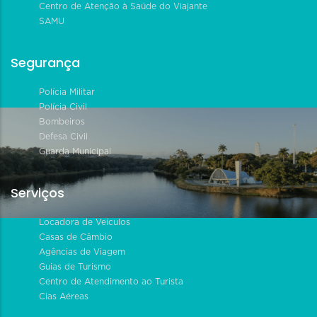
Centro de Atenção à Saúde do Viajante
SAMU
Segurança
Polícia Militar
Polícia Civil
Bombeiros
Defesa Civil
Guarda Municipal
Serviços
Locadora de Veículos
Casas de Câmbio
Agências de Viagem
Guias de Turismo
Centro de Atendimento ao Turista
Cias Aéreas