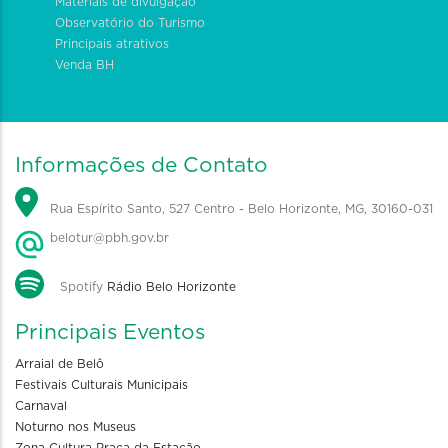
Materiais de divulgação
Observatório do Turismo
Principais atrativos
Venda BH
Informações de Contato
Rua Espírito Santo, 527 Centro - Belo Horizonte, MG, 30160-031
belotur@pbh.gov.br
Spotify
Rádio Belo Horizonte
Principais Eventos
Arraial de Belô
Festivais Culturais Municipais
Carnaval
Noturno nos Museus
Zona Cultura Praça da Estação