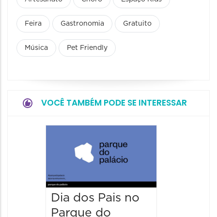
Feira
Gastronomia
Gratuito
Música
Pet Friendly
VOCÊ TAMBÉM PODE SE INTERESSAR
4º BH 
Auto F
15/08/20
15/08/2026
09:00 às
Dia dos Pais no
Parque do